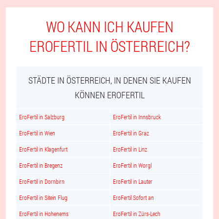
WO KANN ICH KAUFEN
EROFERTIL IN ÖSTERREICH?
STÄDTE IN ÖSTERREICH, IN DENEN SIE KAUFEN
KÖNNEN EROFERTIL
EroFertil in Salzburg
EroFertil in Innsbruck
EroFertil in Wien
EroFertil in Graz
EroFertil in Klagenfurt
EroFertil in Linz
EroFertil in Bregenz
EroFertil in Worgl
EroFertil in Dornbirn
EroFertil in Lauter
EroFertil in Sitein Flug
EroFertil Sofort an
EroFertil in Hohenems
EroFertil in Zürs-Lech