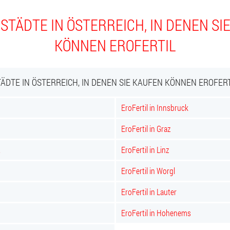
STÄDTE IN ÖSTERREICH, IN DENEN SI
KÖNNEN EROFERTIL
TÄDTE IN ÖSTERREICH, IN DENEN SIE KAUFEN KÖNNEN EROFERT
EroFertil in Innsbruck
EroFertil in Graz
t
EroFertil in Linz
EroFertil in Worgl
EroFertil in Lauter
EroFertil in Hohenems