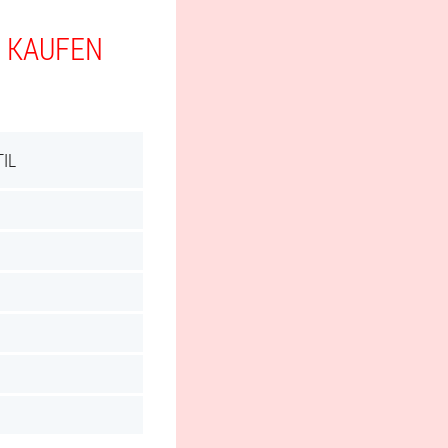
E KAUFEN
IL