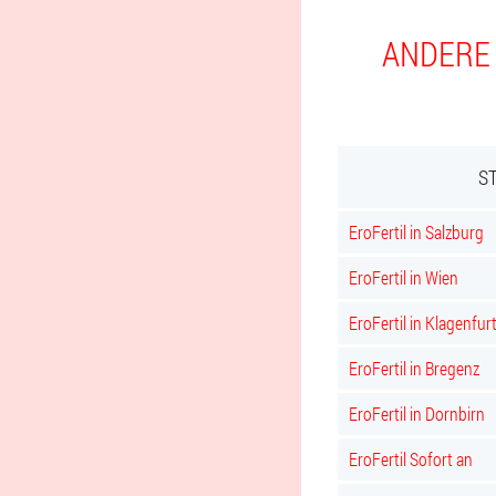
ANDERE 
S
EroFertil in Salzburg
EroFertil in Wien
EroFertil in Klagenfur
EroFertil in Bregenz
EroFertil in Dornbirn
EroFertil Sofort an