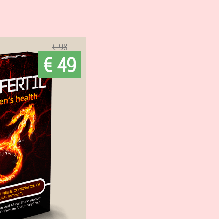
€ 98
€ 49