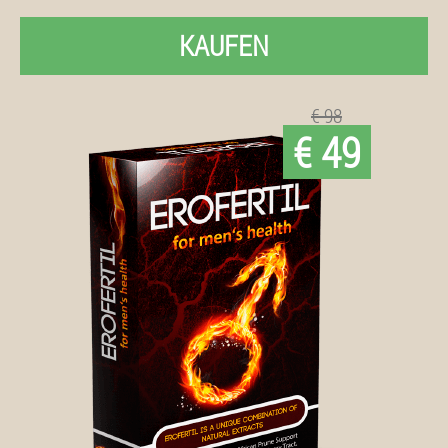
KAUFEN
€ 98
€ 49